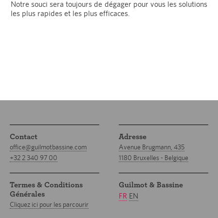
Notre souci sera toujours de dégager pour vous les solutions
les plus rapides et les plus efficaces.
Contact
Adresse
office@guilmotbassine.com
Avenue Brugmann, 435
+32 2 340 97 00
1180 Bruxelles - Belgique
Termes & Conditions
Guilmot & Bassine
Générales
FR
EN
Cliquez ici pour les parcourir